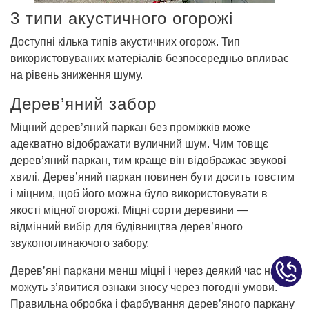
3 типи акустичного огорожі
Доступні кілька типів акустичних огорож. Тип
використовуваних матеріалів безпосередньо впливає
на рівень зниження шуму.
Дерев’яний забор
Міцний дерев’яний паркан без проміжків може
адекватно відображати вуличний шум. Чим товщє
дерев’яний паркан, тим краще він відображає звукові
хвилі. Дерев’яний паркан повинен бути досить товстим
і міцним, щоб його можна було використовувати в
якості міцної огорожі. Міцні сорти деревини —
відмінний вибір для будівництва дерев’яного
звукопоглинаючого забору.
Дерев’яні паркани менш міцні і через деякий час на них
можуть з’явитися ознаки зносу через погодні умови.
Правильна обробка і фарбування дерев’яного паркану