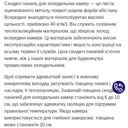
Сендвіч панель для холодильних камер — це листи
оцинкованого металу, покриті шаром фарби або лаку.
Всередині знаходиться пінополіуретан високої
щільності, приблизно 40 кг/м3. Він служить головним
теплоізоляційним матеріалом, що зберігає холод
всередині камери. Ці матеріали забезпечують високі
експлуатаційні характеристики і міцність конструкції на
всьому терміні її служби. Ціна сендвіч панелей істотно
нижче, ніж у інших матеріалів для будівництва
промислових холодильників.
Щоб отримати адекватний захист в кожному
конкретному випадку, регулюють товщину панелі і, як
наслідок, її теплоізоляцію. Зазвичай товщина сендвіч
панелей для холодильних камер становить від 6 до 10
см, що забезпечує адекватну ізоляцію для підтримки
правильної температури. Якщо камера
використовується для глибокої заморозки, товщина
може становити 20 см.