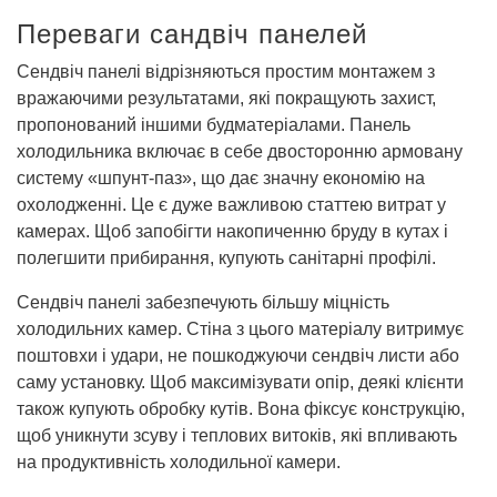
Переваги сандвіч панелей
Сендвіч панелі відрізняються простим монтажем з
вражаючими результатами, які покращують захист,
пропонований іншими будматеріалами. Панель
холодильника включає в себе двосторонню армовану
систему «шпунт-паз», що дає значну економію на
охолодженні. Це є дуже важливою статтею витрат у
камерах. Щоб запобігти накопиченню бруду в кутах і
полегшити прибирання, купують санітарні профілі.
Сендвіч панелі забезпечують більшу міцність
холодильних камер. Стіна з цього матеріалу витримує
поштовхи і удари, не пошкоджуючи сендвіч листи або
саму установку. Щоб максимізувати опір, деякі клієнти
також купують обробку кутів. Вона фіксує конструкцію,
щоб уникнути зсуву і теплових витоків, які впливають
на продуктивність холодильної камери.