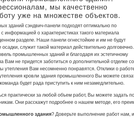
фессионалам, мы качественно
боту уже на множестве объектов.
ых зданий сэндвич-панели подходят оптимально по
 с информацией о характеристиках такого материала
денном разделе. Наши панели огнестойкие и им не будут
садки, служит такой материал действительно долговечно.
овель промышленных зданий и благодаря их эстетичному
ала Вам не придется заботиться о дополнительной отделке 
ты утепления Вам несомненно понравятся. Отклики о работе
 утепления кровли здания промышленного Вы можете связат
команда будет рада приступить к ним незамедлительно.
ься практически за любой объем работ, Вы можете задать п
кам. Они расскажут подробнее о нашем методе, его преи
ромышленного здания
? Доверьте выполнение работ нам, 