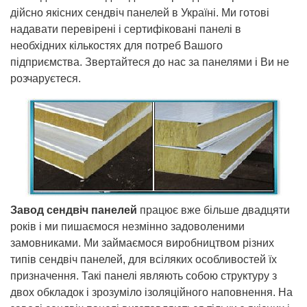
дійсно якісних сендвіч панелей в Україні. Ми готові
надавати перевірені і сертифіковані панелі в
необхідних кількостях для потреб Вашого
підприємства. Звертайтеся до нас за панелями і Ви не
розчаруєтеся.
Завод сендвіч панелей
працює вже більше двадцяти
років і ми пишаємося незмінно задоволеними
замовниками. Ми займаємося виробництвом різних
типів сендвіч панелей, для всіляких особливостей їх
призначення. Такі панелі являють собою структуру з
двох обкладок і зрозуміло ізоляційного наповнення. На