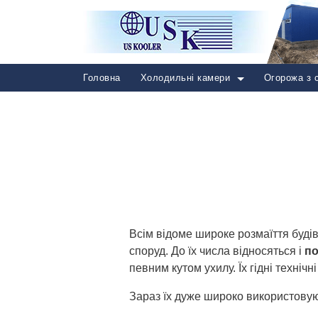
Головна
Холодильні камери
Огорожа з 
Всім відоме широке розмаїття будів
споруд. До їх числа відносяться і
по
певним кутом ухилу. Їх гідні техніч
Зараз їх дуже широко використовуют