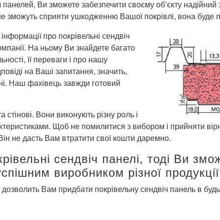
панелей, Ви зможете забезпечити своєму об’єкту надійний з
 не зможуть сприяти ушкодженню Вашої покрівлі, вона буде 
 інформації про покрівельні сендвіч
омпанії. На ньому Ви знайдете багато
ності, її переваги і про нашу
повіді на Ваші запитання, значить,
ані. Наш фахівець завжди готовий
та стінові. Вони виконують різну роль і
ктеристиками. Щоб не помилитися з вибором і прийняти ві
Він не дасть Вам втратити свої кошти даремно.
рівельні сендвіч панелі, тоді Ви змо
успішним виробником різної продукції
 дозволить Вам придбати покрівельну сендвіч панель в будь-я