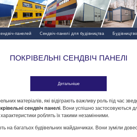
сендвіч-панелей
Сендвіч-панелі для будівництва
Будівництв
ПОКРІВЕЛЬНІ СЕНДВІЧ ПАНЕЛІ
Детальніше
ельних матеріалів, які відіграють важливу роль під час зве
крівельні сендвіч панелі
. Вони успішно застосовуються для
ні характеристики роблять їх такими незамінними.
ь на багатьох будівельних майданчиках. Вони зуміли довести