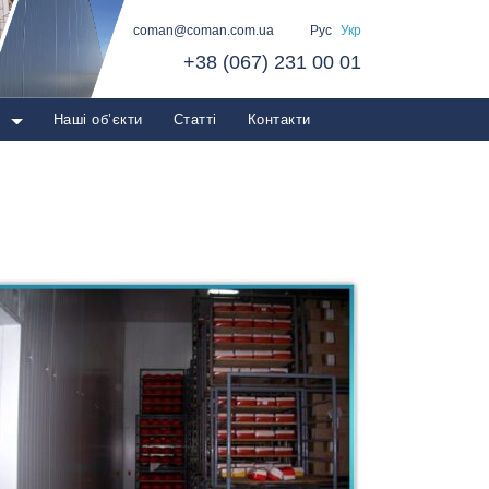
coman@coman.com.ua
Рус
Укр
+38 (067) 231 00 01
о
Наші об’єкти
Статті
Контакти