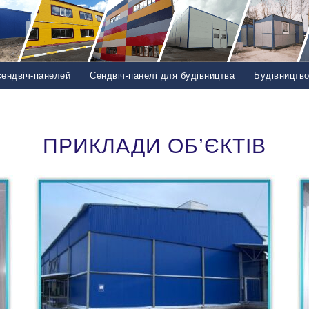
сендвіч-панелей
Сендвіч-панелі для будівництва
Будівництв
ПРИКЛАДИ ОБ’ЄКТІВ