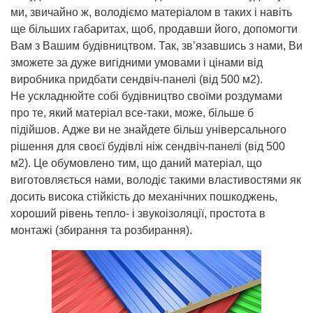
ми, звичайно ж, володіємо матеріалом в таких і навіть
ще більших габаритах, щоб, продавши його, допомогти
Вам з Вашим будівництвом. Так, зв’язавшись з нами, Ви
зможете за дуже вигідними умовами і цінами від
виробника придбати сендвіч-панелі (від 500 м2).
Не ускладнюйте собі будівництво своїми роздумами
про те, який матеріал все-таки, може, більше б
підійшов. Адже ви не знайдете більш універсального
рішення для своєї будівлі ніж сендвіч-панелі (від 500
м2). Це обумовлено тим, що даний матеріал, що
виготовляється нами, володіє такими властивостями як
досить висока стійкість до механічних пошкоджень,
хороший рівень тепло- і звукоізоляції, простота в
монтажі (збирання та розбирання).