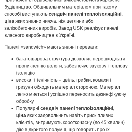
будівництво. Обшивальним матеріалом при такому
способі виступають
сендвіч панелі теплоізоляційні,
ціна
яких значно нижча, ніж цеглини або
залізобетонних виробів. Завод USK реалізує панелі
власного виробництва в Україні.
Панелі «sandwich» мають значні переваги:
багатошарова структура дозволяє перешкоджати
проникненню вологи, забезпечує звукову і теплову
ізоляцію
висока гігієнічність – цвіль, грибки, комахи і
гризуни обходять матеріал стороною. Матеріал
легко миється і успішно переносить дезинфікуючу
обробку
Популярні
сендвіч панелі теплоізоляційні,
ціна
яких задовольнить навіть прискіпливих
клієнтів, витримують короткочасну (до 45 хвилин)
дію відкритого полум’я, що говорить про їх