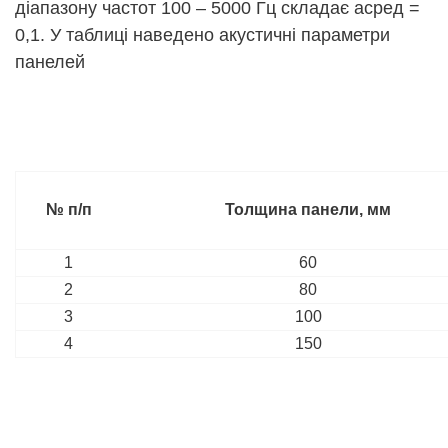
діапазону частот 100 – 5000 Гц складає aсред =
0,1. У таблиці наведено акустичні параметри
панелей
№ п/п
Толщина панели, мм
1
60
2
80
3
100
4
150