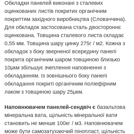
Обкладки панелей виконані з сталевих
оцинкованих листів покритих органічним
покриттям західного виробництва (Словаччина).
Для обкладок застосована сталь двостороннє
оцинкована. Товщина сталевого листа складає
0,55 мм. Товщина шару цинку 275г / м2. Кожна з
обкладок з боку зверненої всередину панелі
покрита органічним шаром товщиною близько
10μкм збільшує зчеплення наповнення з
обкладанням. Із зовнішнього боку панелі
обкладання покриті органічним поліефірним
лаком з товщиною шару 25μкм.
Наповнювачем панелей-сендвіч є
базальтова
мінеральна вата, щільність мінеральної вати
становить не менше 100кг / м3. Наповнювачем
може бути самозатухаючий пінопласт, щільність