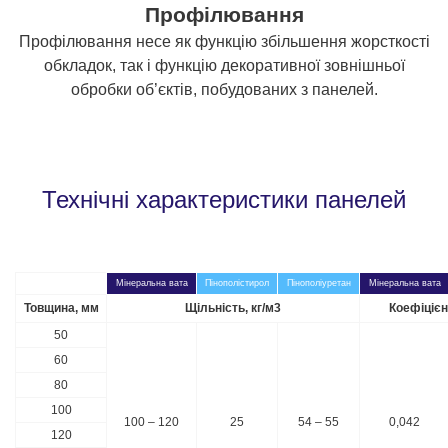
Профілювання
Профілювання несе як функцію збільшення жорсткості
обкладок, так і функцію декоративної зовнішньої
обробки об’єктів, побудованих з панелей.
Технічні характеристики панелей
Мінеральна вата
Пінополістирол
Пінополіуретан
Мінеральна вата
Товщина, мм
Щільність, кг/м3
Коефіцієн
50
60
80
100
100 – 120
25
54 – 55
0,042
120