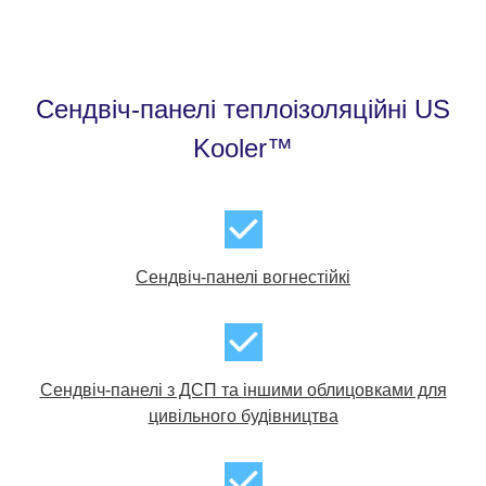
Сендвіч-панелі теплоізоляційні US
Kooler™
Cендвіч-панелі вогнестійкі
Сендвіч-панелі з ДСП та іншими облицовками для
цивільного будівництва