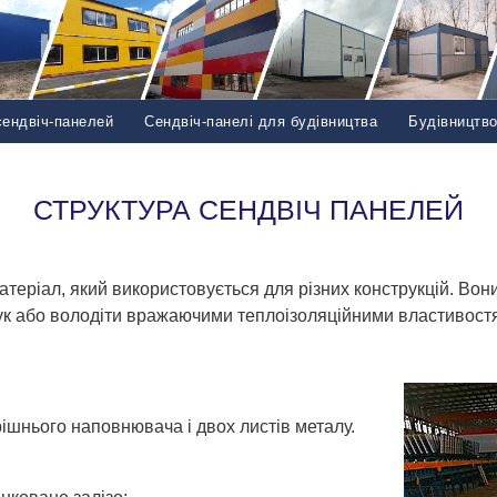
сендвіч-панелей
Сендвіч-панелі для будівництва
Будівництв
СТРУКТУРА СЕНДВІЧ ПАНЕЛЕЙ
еріал, який використовується для різних конструкцій. Вони
вук або володіти вражаючими теплоізоляційними властивост
ішнього наповнювача і двох листів металу.