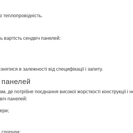
ю теплопровідність.
ь вартість сендвіч панелей:
знятися в залежності від специфікації і запиту.
 панелей
м, де потрібне поєднання високої жорсткості конструкції і 
віч панелей:
ери;
і споруди;