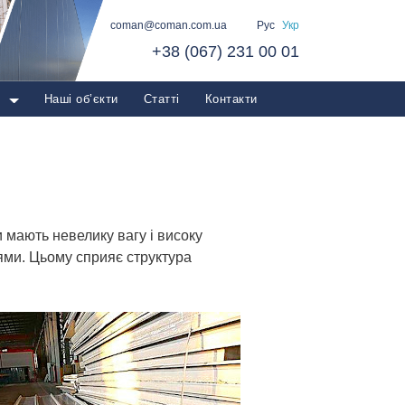
coman@coman.com.ua
Рус
Укр
+38 (067) 231 00 01
о
Наші об’єкти
Статті
Контакти
 мають невелику вагу і високу
ями. Цьому сприяє структура