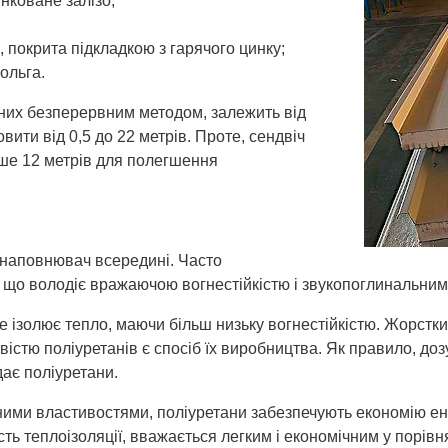
коване залізо;
 покрита підкладкою з гарячого цинку;
ольга.
них безперервним методом, залежить від
вити від 0,5 до 22 метрів. Проте, сендвіч
ше 12 метрів для полегшення
 наповнювач всередині. Часто
 що володіє вражаючою вогнестійкістю і звукопоглинальни
е ізолює тепло, маючи більш низьку вогнестійкістю. Жорстки
істю поліуретанів є спосіб їх виробництва. Як правило, до
дає поліуретани.
ими властивостями, поліуретани забезпечують економію ене
ть теплоізоляції, вважається легким і економічним у порів