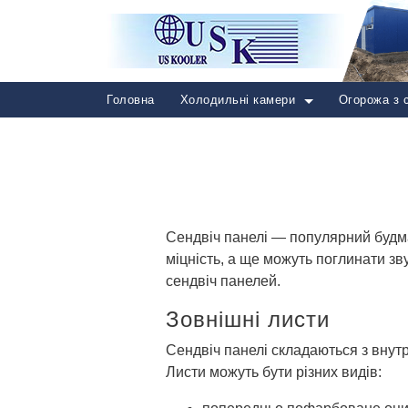
Головна
Холодильні камери
Огорожа з 
Сендвіч панелі — популярний будмат
міцність, а ще можуть поглинати з
сендвіч панелей.
Зовнішні листи
Сендвіч панелі складаються з внутр
Листи можуть бути різних видів: