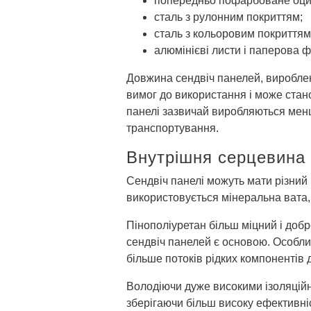
попередньо пофарбоване оцин
сталь з рулонним покриттям;
сталь з кольоровим покриттям,
алюмінієві листи і паперова ф
Довжина сендвіч панелей, виробле
вимог до використання і може стано
панелі зазвичай виробляються мен
транспортування.
Внутрішня серцевина
Сендвіч панелі можуть мати різний
використовується мінеральна вата,
Пінополіуретан більш міцний і добр
сендвіч панелей є основою. Особлив
більше потоків рідких компонентів 
Володіючи дуже високими ізоляційн
зберігаючи більш високу ефективніс