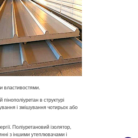
ми властивостями.
й пінополіуретан в структурі
зування і змішування чотирьох або
ргії. Поліуретановий ізолятор,
нянні з іншими утеплювачами і