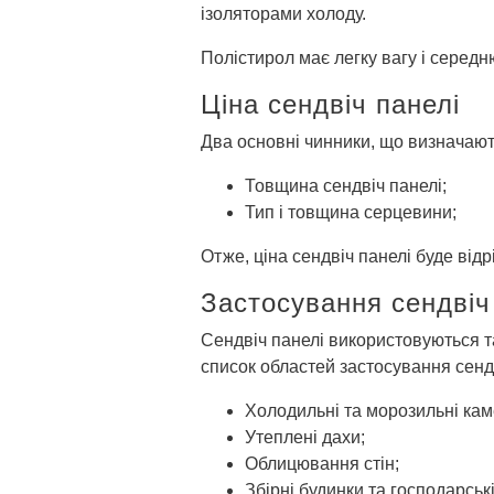
ізоляторами холоду.
Полістирол має легку вагу і середн
Ціна сендвіч панелі
Два основні чинники, що визначают
Товщина сендвіч панелі;
Тип і товщина серцевини;
Отже, ціна сендвіч панелі буде відрі
Застосування сендвіч
Сендвіч панелі використовуються та
список областей застосування сенд
Холодильні та морозильні кам
Утеплені дахи;
Облицювання стін;
Збірні будинки та господарськ