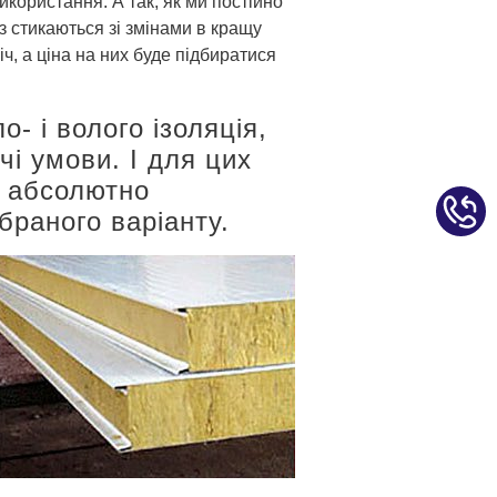
використання. А так, як ми постійно
аз стикаються зі змінами в кращу
ч, а ціна на них буде підбиратися
- і волого ізоляція,
і умови. І для цих
 є абсолютно
браного варіанту.