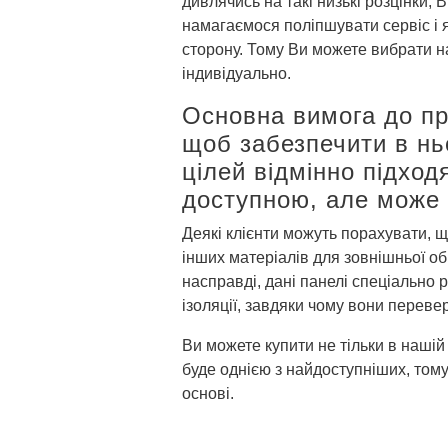
дивлячись на такі низькі розцінки, 
намагаємося поліпшувати сервіс і як
сторону. Тому Ви можете вибрати на
індивідуально.
Основна вимога до пра
щоб забезпечити в нь
цілей відмінно підход
доступною, але може д
Деякі клієнти можуть порахувати, щ
інших матеріалів для зовнішньої об
насправді, дані панелі спеціально 
ізоляції, завдяки чому вони переве
Ви можете купити не тільки в нашій 
буде однією з найдоступніших, тому 
основі.