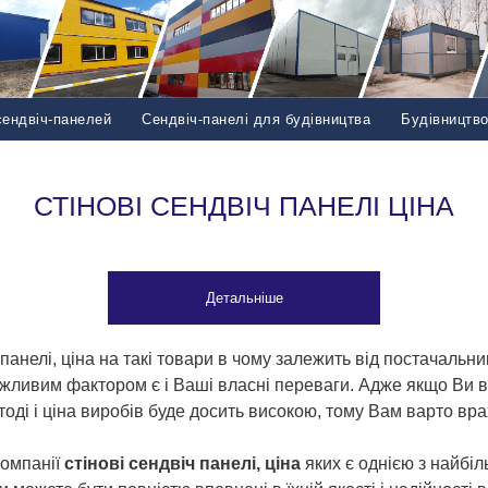
сендвіч-панелей
Сендвіч-панелі для будівництва
Будівництв
СТІНОВІ СЕНДВІЧ ПАНЕЛІ ЦІНА
Детальніше
панелі, ціна на такі товари в чому залежить від постачальни
ажливим фактором є і Ваші власні переваги. Адже якщо Ви в
 тоді і ціна виробів буде досить високою, тому Вам варто 
компанії
стінові сендвіч панелі, ціна
яких є однією з найбіл