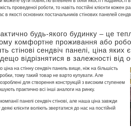
Ви можете бути повністю впевнені в їхній якості і надійності 
ість проведеної роботи, то навіть постійні клієнти кожен р
с в якості основних постачальників стінових панелей сендві
ктично будь-якого будинку – це тепло
ому комфортне проживання або робоч
ять стінові сендвіч панелі, ціна яких
ещо відрізнятися в залежності від о
о ціна на стінну сендвіч панель вище, ніж на більшість
робки, тому такий товар не варто купувати. Але
розроблені для створення конструкцій з високим ступенем
ршують практично всі інші аналоги на ринку.
компанії панелі сендвіч стінові, але наша ціна завжди
деякі клієнти воліють звертатися до нас на постійній