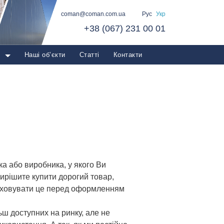
coman@coman.com.ua
Рус
Укр
+38 (067) 231 00 01
о
Наші об’єкти
Статті
Контакти
ка або виробника, у якого Ви
ирішите купити дорогий товар,
враховувати це перед оформленням
ьш доступних на ринку, але не