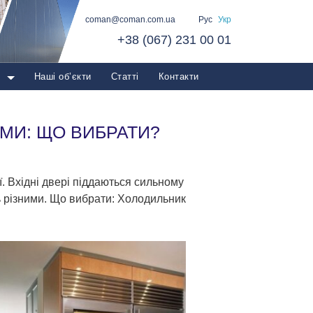
coman@coman.com.ua
Рус
Укр
+38 (067) 231 00 01
о
Наші об’єкти
Статті
Контакти
МИ: ЩО ВИБРАТИ?
. Вхідні двері піддаються сильному
ь різними. Що вибрати: Холодильник