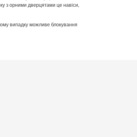
ику з орними дверцятами це навіси,
ншому випадку можливе блокування