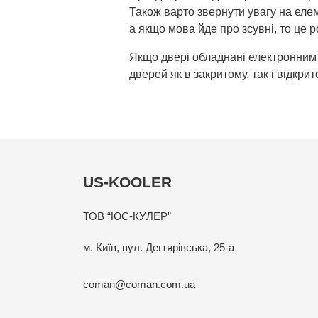
Також варто звернути увагу на елем
а якщо мова йде про зсувні, то це р
Якщо двері обладнані електронним 
дверей як в закритому, так і відкри
US-KOOLER
ТОВ “ЮС-КУЛЕР”
м. Київ, вул. Дегтярівська, 25-а
coman@coman.com.ua