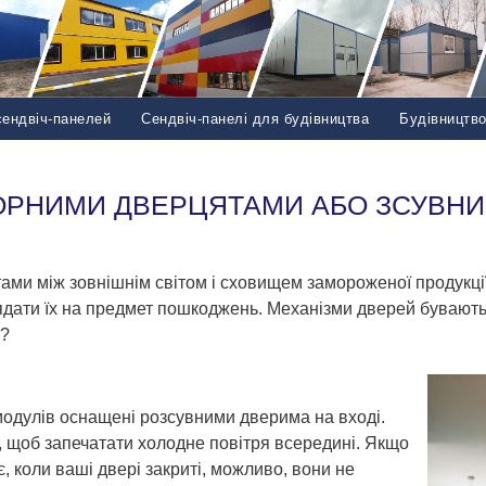
сендвіч-панелей
Сендвіч-панелі для будівництва
Будівництв
ОРНИМИ ДВЕРЦЯТАМИ АБО ЗСУВНИ
ами між зовнішнім світом і сховищем замороженої продукції
ядати їх на предмет пошкоджень. Механізми дверей бувают
и?
одулів оснащені розсувними дверима на вході.
і, щоб запечатати холодне повітря всередині. Якщо
є, коли ваші двері закриті, можливо, вони не