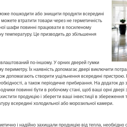
може пошкодити або знищити продукти всередині
 можете втратити товари через не герметичність
ьної шафи повинні працювати в посиленому
ну температуру. Це призводить до збільшення
влаштований по-іншому. У орних дверей гумки
у периметру. Їх наявність допомагає двері виключити потра
акож допомагають створити ущільнення всередині пристрою.
бхідності, а також періодичне прибирання. На додаток до з
водчики повинні бути в робочому стані, щоб ваші орні двері
хистити продукцію і зберегти ваші інвестиції в збереження 
туру всередині холодильної або морозильної камери.
етично і надійно захищали продукцію від тепла, необхідно 