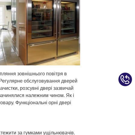
пляння зовнішнього повітря в
 Регулярне обслуговування дверей
ачистки, розсувні двері зазвичай
 зачинялися належним чином. Як і
товару. Функціональні орні двері
стежити за гумками ущільнювачів.