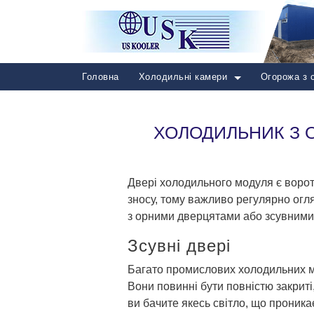
Головна
Холодильні камери
Огорожа з 
ХОЛОДИЛЬНИК З 
Двері холодильного модуля є ворот
зносу, тому важливо регулярно огл
з орними дверцятами або зсувним
Зсувні двері
Багато промислових холодильних м
Вони повинні бути повністю закрит
ви бачите якесь світло, що проника